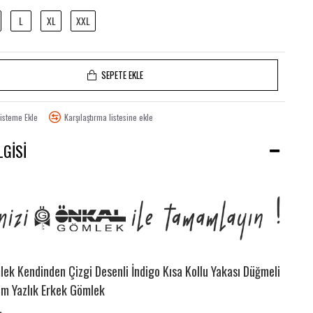
L
XL
XXL
SEPETE EKLE
Listeme Ekle
Karşılaştırma listesine ekle
LGISI
ek Kendinden Çizgi Desenli İndigo Kısa Kollu Yakası Düğmeli
im Yazlık Erkek Gömlek