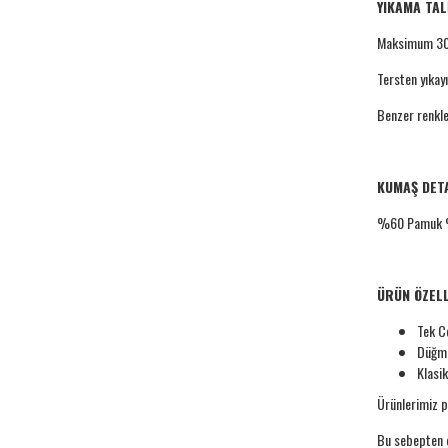
YIKAMA TAL
Maksimum 30 
Tersten yıkayı
Benzer renkler
KUMAŞ DET
%60 Pamuk %
ÜRÜN ÖZELL
Tek C
Düğme
Klasi
Ürünlerimiz p
Bu sebepten d