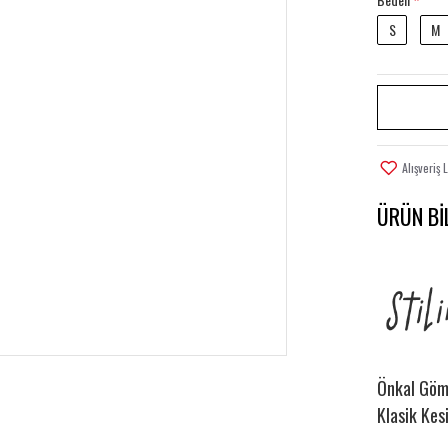
S
M
Alışveriş 
ÜRÜN BI
Önkal Göml
Klasik Kes