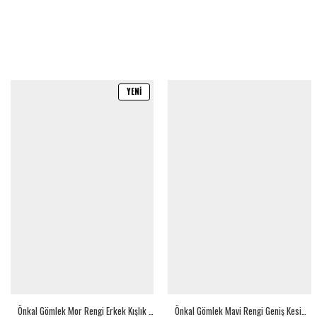
YENI
Önkal Gömlek Mor Rengi Erkek Kışlık Uzun Kollu Klasik Geniş Kesim Gömlek ONK016
Önkal Gömlek Mavi Rengi Geniş Kesim Erkek Uzun Kollu %100 Pamuklu Gömlek ONK039M