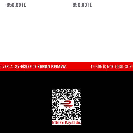
650,00TL
650,00TL
LERİNİZDE
KARGO BEDAVA!
12:00 ARASI VERİLEN SİPARİŞLER
AYNI G