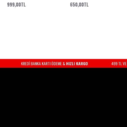
999,00TL
650,00TL
BANKA KARTI &
KREDİ KARTI İLE ÖDEME
499TL VE ÜZERİ ALIŞVERİŞ