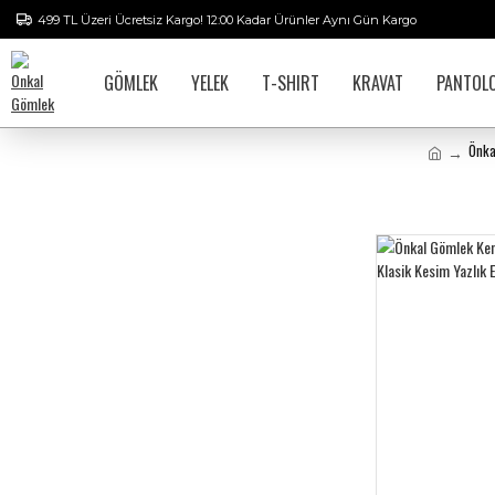
499 TL Üzeri Ücretsiz Kargo! 12:00 Kadar Ürünler Aynı Gün Kargo
GÖMLEK
YELEK
T-SHIRT
KRAVAT
PANTOL
Önka