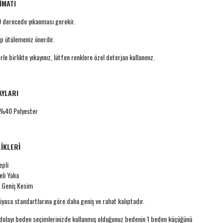
İMATI
derecede yıkanması gerekir.
p ütülemeniz önerilir.
le birlikte yıkayınız, lütfen renklere özel deterjan kullanınız.
AYLARI
40 Polyester
İKLERİ
epli
li Yaka
k Geniş Kesim
iyasa standartlarına göre daha geniş ve rahat kalıptadır.
olayı beden seçimlerinizde kullanmış olduğunuz bedenin 1 beden küçüğünü