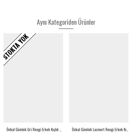
Aynı Kategoriden Ürünler
STOKTA YOK
Önkal Gömlek Gri Rengi Erkek Kışlık Pamuklu Uzun Kollu Geniş Kesim Gömlek ONK004
Önkal Gömlek Lacivert Rengi Erkek Kışlık Pamuklu Uzun Kollu Geniş Kesim Gömlek ONK012