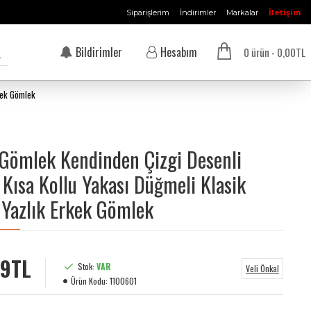
Siparişlerim
İndirimler
Markalar
İletişim
Bildirimler
Hesabım
0 ürün - 0,00TL
kek Gömlek
Gömlek Kendinden Çizgi Desenli
 Kısa Kollu Yakası Düğmeli Klasik
Yazlık Erkek Gömlek
99TL
Stok:
VAR
Veli Önkal
Ürün Kodu:
1100601