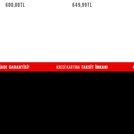
600,00TL
649,99TL
ÜN KARGO!
KREDİ BANKA KARTI ÖDEME &
HIZLI KARGO