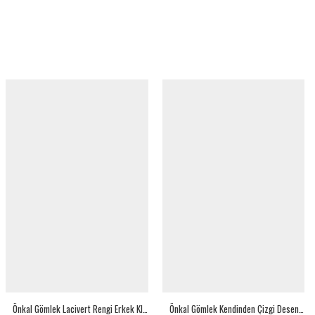
Önkal Gömlek Lacivert Rengi Erkek Klasik Kesim Mevsimlik Kumaş Pantolon ONKALLACİVERT194
Önkal Gömlek Kendinden Çizgi Desenli Buz Mavi Kısa Kollu Yakası Düğmeli Klasik Kesim Yazlık Erkek Gömlek